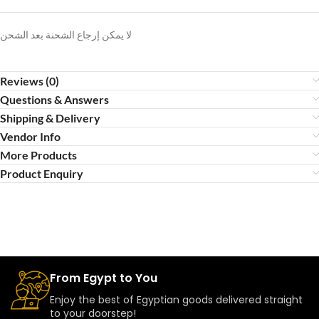
لا يمكن إرجاع الشحنة بعد الشحن
Reviews (0)
Questions & Answers
Shipping & Delivery
Vendor Info
More Products
Product Enquiry
From Egypt to You
Enjoy the best of Egyptian goods delivered straight
to your doorstep!