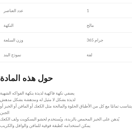
عدد العناصر
1
النكهة
مالح
وزن السلعة
365 جرام
نموذج البند
لفة
حول هذه المادة
يضفي نكهة فاكهية لذيذة بنكهة الفواكه الشهية
لذيذة بشكل لا مثيل له ومدهشة بشكل مدهش
يتناسب تمامًا مع كل من الأطباق الحلوة والمالحة مثل الكعك أو المافن أو الخبز أو
الجبن
يُدهن على الخبز المحمص بالزبدة، ويُستخدم لحشو البسكويت ولف الكعك
يمكن استخدامه كطبقة فوقية للمافن والوافل والكريب