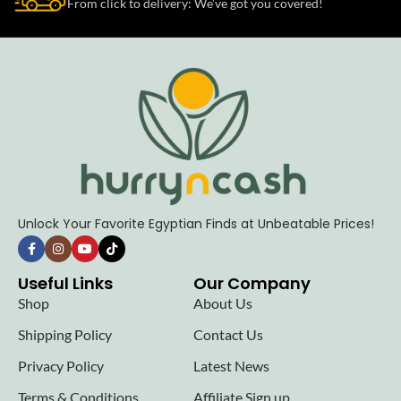
From click to delivery: We’ve got you covered!
Unlock Your Favorite Egyptian Finds at Unbeatable Prices!
Useful Links
Our Company
Shop
About Us
Shipping Policy
Contact Us
Privacy Policy
Latest News
Terms & Conditions
Affiliate Sign up