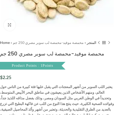
Click to enlarge
Home
»
محمصة موفيد-محمصة لب سوبر مصري 250 جم
»
المتجر
محمصة موفيد-محمصة لب سوبر مصري 250 جم
Product Points : 1Points
$
2.25
يعتبر اللب السوبر من أشهر المعجنات التي يقبل عليها فئة كبيرة من الناس حول
العالم، ومنهم الأشخاص الذين يعيشون في مناطق البحر الأبيض المتوسط،
وتحديداً في الوطن العربي مثل السودان ومصر، وذلك بفضل مذاقه اللذيذ جداً،
وفوائده الصحية الكثيرة، حيث ينتج هذا النوع من اللب عن فاكهة البطيخ التي تزرع
بالعديد من الطرق التقليدية والحديثة، وتعتبر من أشهر وألذ المحاصيل الصيفية،
وتتميز بتركيبتها الطبيعية عالية القيمة حيث تحتوي على فيتامينات ومعادن مهمة.