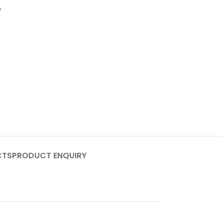
س
CTS
PRODUCT ENQUIRY