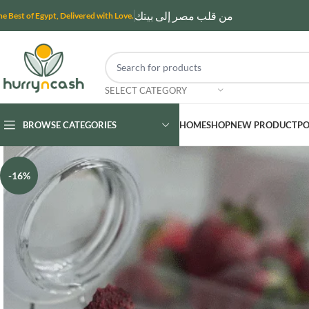
من قلب مصر إلى بيتك
he Best of Egypt, Delivered with Love.
SELECT CATEGORY
BROWSE CATEGORIES
HOME
SHOP
NEW PRODUCT
PO
-16%