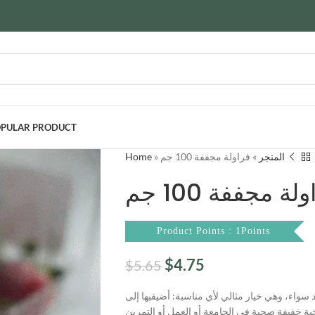
PULAR PRODUCT
Home
»
فراولة مجففة 100 جم
»
المتجر
لة مجففة 100 جم
Product Points : 1Points
$
4.75
$
5.65
د سواء، وهي خيار مثالي لأي مناسبة: أضيفيها إلى