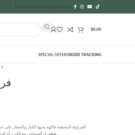
BECAME A AFFILIATE
CONTACT US
$
0.00
SPECIAL OFFER
ORDER TRACKING
فراو
الفراولة المجففة فاكهة يحبها الكبار والصغار على ح
فطورك الصباحي مع اللبن، أو كوجبة خفيفة صحية في الجامعة أو العمل أو التمرين.