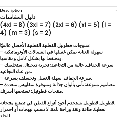
Description
دليل المقاسات
(4xl = 8) (3xl = 7) (2xl = 6) (xl = 5) (l =
4) (m = 3) (s = 2)
منتوجات قطونيل القطنية القطنية الأفضل عالميًا:
– سهولة العناية يمكن غسلها في الغسالات الأوتوماتيكية
وتحتفظ بها بشكل كامل ومقاسها.
– سرعة الجفاف. خالية من التجاعيد: تجربة ديجيتال ستخلصك
من عناء التجاعيد.
– سرعة الجفاف. سهلة الغسل وتجسلف بسرعة.
– تصاميم متنوعة: تأتي بألوان جذابة ومتوفرة بمقاييس متعددة.
منتجات قطونيل: تستحقها أسرتك.
قطونيل قطونيل يستخدم أجود أنواع القطن في تصنيع منتجاته.
تعطيك طاقة وثقة وراحة تامة. لا تسبب تهيجات أو احمرار
للجلد.