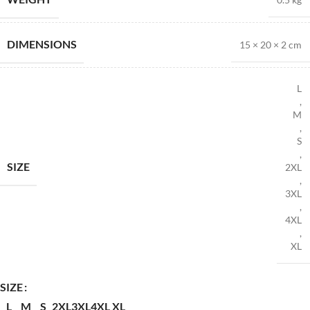
DIMENSIONS
15 × 20 × 2 cm
L
,
M
,
S
,
SIZE
2XL
,
3XL
,
4XL
,
XL
SIZE
L
M
S
2XL
3XL
4XL
XL