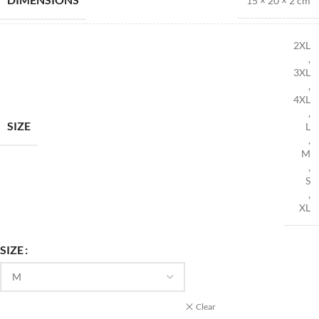
15 × 20 × 2 cm
2XL
,
3XL
,
4XL
,
SIZE
L
,
M
,
S
,
XL
SIZE
Clear