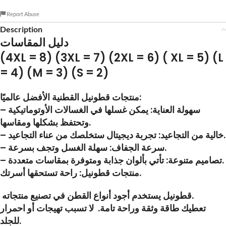
Report Abuse
Description
دليل المقاسات
(4XL = 8) (3XL = 7) (2XL = 6) ( XL = 5) (L
= 4) (M = 3) (S = 2)
منتجات قطونيل القطنية الأفضل عالميًا:
– سهولة العناية: يمكن غسلها في الغسالات الأوتوماتيكية
وتحتفظ بشكلها ومقاسها.
– خالية من التجاعيد: تجربة ديجيتال ستخلصك من عناء التجاعيد.
– سرعة الجفاف: سهلة الغسل وتجف بسرعة.
– تصاميم متنوعة: تأتي بألوان جذابة ومتوفرة بمقاسات متعددة.
منتجات قطونيل: راحة تستحقها أسرتك.
قطونيل يستخدم أجود أنواع القطن في تصنيع منتجاته.
تعطيك طاقة وثقة وراحة تامة. لا تسبب تهيجات أو احمرار
للجلد.