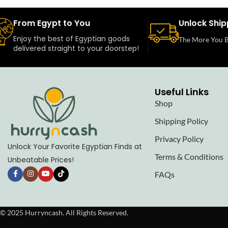
From Egypt to You
Unlock Ship
Enjoy the best of Egyptian goods
The More You B
delivered straight to your doorstep!
Useful Links
Shop
Shipping Policy
Privacy Policy
Unlock Your Favorite Egyptian Finds at
Terms & Conditions
Unbeatable Prices!
FAQs
© 2025 Hurryncash. All Rights Reserved.