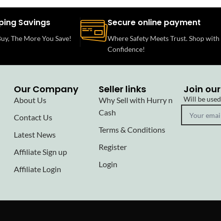
ping Savings
Secure online payment
uy, The More You Save!
Where Safety Meets Trust. Shop with
Confidence!
Our Company
Seller links
Join our
Will be use
About Us
Why Sell with Hurry n
Cash
Contact Us
Terms & Conditions
Latest News
Register
Affiliate Sign up
Login
Affiliate Login