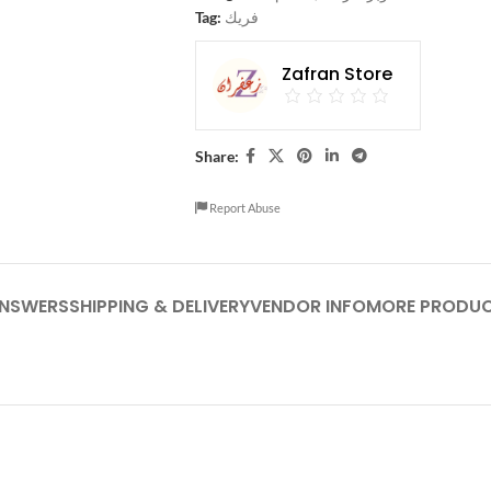
Tag:
فريك
Zafran Store
Share:
Report Abuse
ANSWERS
SHIPPING & DELIVERY
VENDOR INFO
MORE PRODU