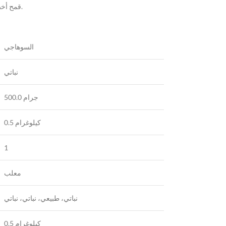
قمح أخضر محمص طبيعي أخضر محمص يسمى الفريكة.
السوهاجي
نباتي
500.0 جرام
0.5 كيلوغرام
1
معلب
نباتي، طبيعي، نباتي، نباتي
0.5 كيلوغرام