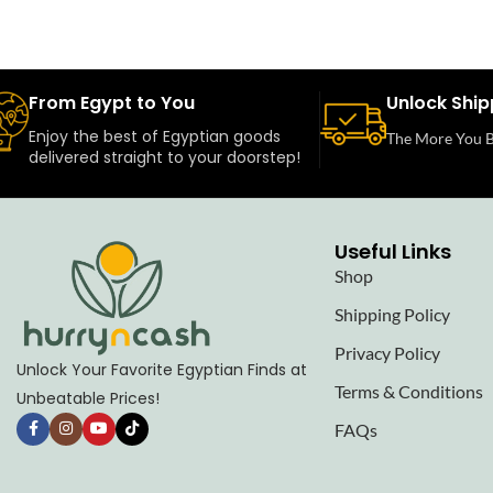
From Egypt to You
Unlock Ship
Enjoy the best of Egyptian goods
The More You B
delivered straight to your doorstep!
Useful Links
Shop
Shipping Policy
Privacy Policy
Unlock Your Favorite Egyptian Finds at
Terms & Conditions
Unbeatable Prices!
FAQs