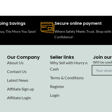
ping Savings
Secure online payment
uy, The More You Save!
Where Safety Meets Trust. Shop with
Confidence!
Our Company
Seller links
Join our
Will be use
About Us
Why Sell with Hurry n
Cash
Contact Us
Terms & Conditions
Latest News
Register
Affiliate Sign up
Login
Affiliate Login