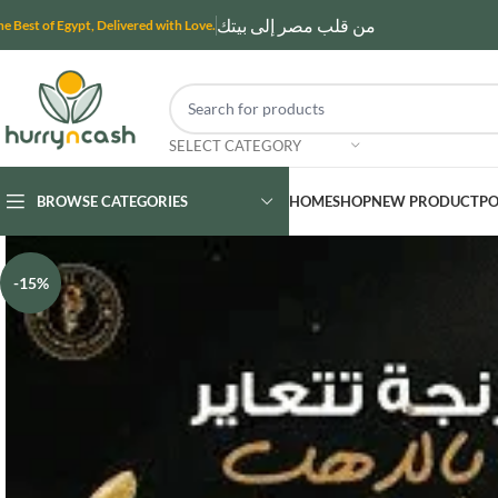
من قلب مصر إلى بيتك
he Best of Egypt, Delivered with Love.
SELECT CATEGORY
BROWSE CATEGORIES
HOME
SHOP
NEW PRODUCT
PO
-15%