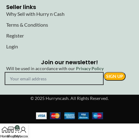
Seller links
Why Sell with Hurry n Cash
Terms & Conditions
Register
Login
Join our newsletter!
Will be used in accordance with our
Privacy Policy
© 2025 Hurryncash. All Rights Reserved.
0
Home
Shop
Cart
My account