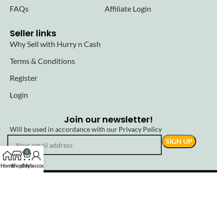
FAQs
Affiliate Login
Seller links
Why Sell with Hurry n Cash
Terms & Conditions
Register
Login
Join our newsletter!
Will be used in accordance with our
Privacy Policy
0
Home
Shop
Cart
My account
© 2025 Hurryncash. All Rights Reserved.