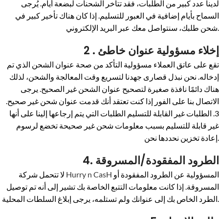
لدينا عدد كبير من الطلبات، فقد تتأخر الشحنات لبضعة أيام. يُرجى
السماح بأيام إضافية في العبور للتسليم. إذا كان هناك تأخير كبير في
شحن طلبك، سنتواصل معك عبر البريد الإلكتروني.
2 . إخلاء مسؤولية عنوان خاطئ
تقع على عاتق العملاء مسؤولية التأكد من صحة عنوان الشحن الذي تم
إدخاله. نحن نبذل قصارى جهدنا لتسريع وقت المعالجة والشحن، لذلك
هناك دائمًا نافذة صغيرة لتصحيح عنوان الشحن غير الصحيح. يرجى
الاتصال بنا على الفور إذا كنت تعتقد أنك قدمت عنوان شحن غير صحيح.
3. الطلبات غير القابلة للتسليم الطلبات التي يتم إرجاعها إلينا على أنها
غير قابلة للتسليم بسبب معلومات شحن غير صحيحة تخضع لرسوم
إعادة تخزين نحددها نحن.
4. الطرود المفقودة/المسروقة
المسؤولية عن الطرود المفقودة أو
Hurry n CasH
لا تتحمل شركة
المسروقة. إذا كانت معلومات التتبع الخاصة بك تشير إلى أنه تم توصيل
الطرد الخاص بك إلى عنوانك ولم تستلمه، يرجى إبلاغ السلطات المحلية.