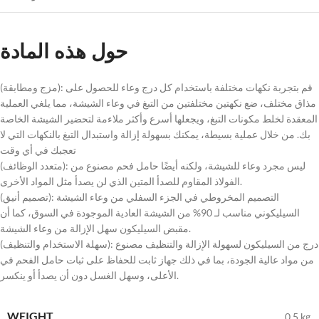
حول هذه المادة
(مزج ومطابقة): قم بتجربة نكهات مختلفة باستخدام كل درج وعاء للحصول على
مذاق مختلف، ضع نكهتين مختلفتين من التبغ في وعاء الشيشة، مما يلغي العملية
المعقدة لخلط مكونات التبغ، ويجعلها أسرع وأكثر ملاءمة لتحضير الشيشة الخاصة
بك. من خلال عملية بسيطة، يمكنك بسهولة إزالة واستبدال التبغ بالنكهات التي لا
تعجبك في أي وقت
(متعدد الوظائف): ليس مجرد وعاء للشيشة، ولكنه أيضًا حامل فحم مصنوع من
الفولاذ المقاوم للصدأ المتين الذي لن يصدأ مثل المواد الأخرى.
(تصميم أنيق): التصميم المخروطي في الجزء السفلي من وعاء الشيشة
السيليكوني مناسب لـ 90% من الشيشة العادية الموجودة في السوق، كما أن
مقبض السيليكون سهل الإزالة من وعاء الشيشة.
(سهلة الاستخدام والتنظيف): درج من السيليكون لسهولة الإزالة والتنظيف مصنوع
من مواد عالية الجودة، بما في ذلك جهاز ثابت للحفاظ على ثبات حامل الفحم في
الأعلى، وسهل الغسل دون أن يصدأ أو ينكسر.
WEIGHT
0.5 kg