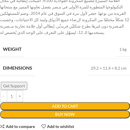
العلامة المميزة لتصنيع المكرونة الفولاذية 100%. أصبحت إيطالية في مجال
التكنولوجيا المتطورة للمرة الأولى في مـصر بفضل تعاونها المميز مع منتجاتها
الفريدة من نوعها. حضر لأول مرة في السوق في عام 2014، وضم للمستهلكين
12 شكلاً مختلفًا من المكرونة لإرضاء جميع الأذواق ولبية كل الاحتياجات، وخصيت
المـصرية دون غيرها بطرح شكليْن فريديْن. إيطالي أول علامة تجارية مــصرية
يستخدمها الـ 12، ليسهُل على التعرف على الوجه الذي يُخصص له.
WEIGHT
1 kg
DIMENSIONS
29.2 × 11.4 × 8.2 cm
Get Support
ADD TO CART
BUY NOW
Add to compare
Add to wishlist