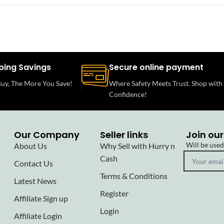
ping Savings
Secure online payment
uy, The More You Save!
Where Safety Meets Trust. Shop with
Confidence!
Our Company
Seller links
Join our
Will be use
About Us
Why Sell with Hurry n
Cash
Contact Us
Terms & Conditions
Latest News
Register
Affiliate Sign up
Login
Affiliate Login