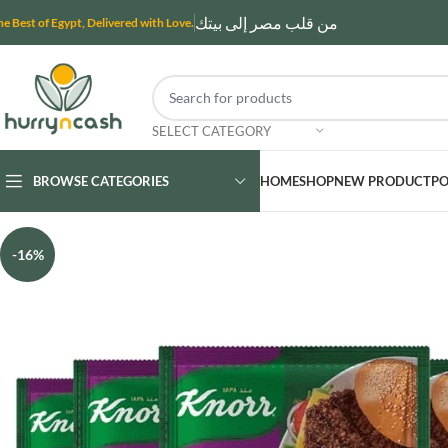
من قلب مصر إلى بيتك
he Best of Egypt, Delivered with Love.
SELECT CATEGORY
BROWSE CATEGORIES
HOME
SHOP
NEW PRODUCT
PO
-16%