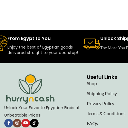
From Egypt to You
Unlock Ship
Enjoy the best of Egyptian goods
The More You B
delivered straight to your doorstep!
Useful Links
Shop
Shipping Policy
Privacy Policy
Unlock Your Favorite Egyptian Finds at
Terms & Conditions
Unbeatable Prices!
FAQs