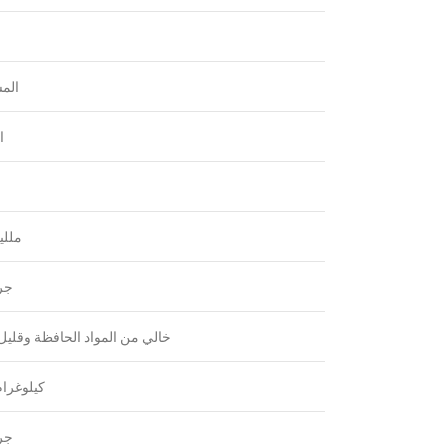
ا
الم
ا
ملليلت
جرام
خالي من المواد الحافظة وقليل 
.24 كيلوغرام
جرام