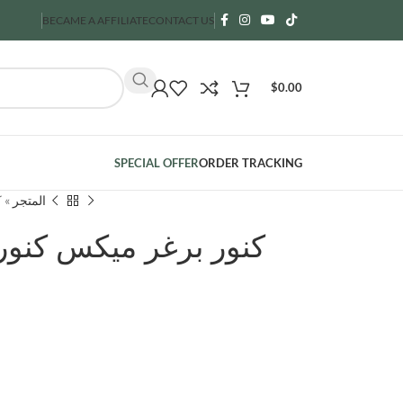
BECAME A AFFILIATE
CONTACT US
$
0.00
SPECIAL OFFER
ORDER TRACKING
)
»
المتجر
كنور برغر ميكس كنور (ع)