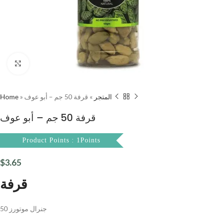
Click to enlarge
Home
»
قرفة 50 جم – أبو عوف
»
المتجر
قرفة 50 جم – أبو عوف
Product Points : 1Points
$
3.65
قرفة
50 جنرال موتورز