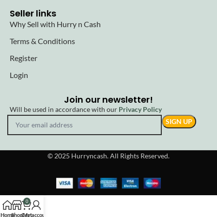
Seller links
Why Sell with Hurry n Cash
Terms & Conditions
Register
Login
Join our newsletter!
Will be used in accordance with our
Privacy Policy
© 2025 Hurryncash. All Rights Reserved.
0
Home
Shop
Cart
My account