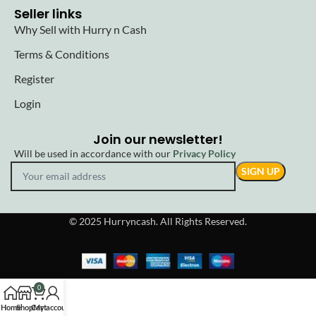
Seller links
Why Sell with Hurry n Cash
Terms & Conditions
Register
Login
Join our newsletter!
Will be used in accordance with our
Privacy Policy
© 2025 Hurryncash. All Rights Reserved.
0
Home
Shop
Cart
My account