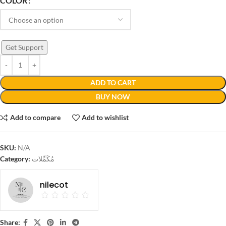
COLOR
Get Support
ADD TO CART
BUY NOW
Add to compare
Add to wishlist
SKU:
N/A
Category:
مُكَمِّلات
nilecot
Share: