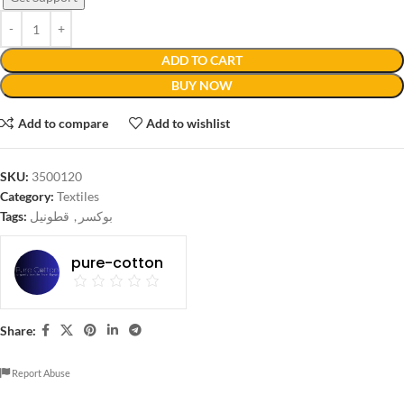
ADD TO CART
BUY NOW
Add to compare
Add to wishlist
SKU:
3500120
Category:
Textiles
Tags:
قطونيل
,
بوكسر
pure-cotton
Share:
Report Abuse