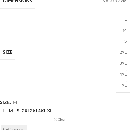
DIMENSIONS
15 × 20 × 2 cm
L
,
M
,
S
,
SIZE
2XL
,
3XL
,
4XL
,
XL
SIZE
M
L
M
S
2XL
3XL
4XL
XL
Clear
Get Support