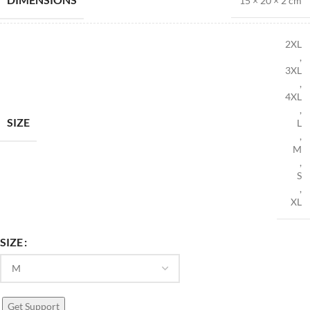
15 × 20 × 2 cm
2XL
,
3XL
,
4XL
,
SIZE
L
,
M
,
S
,
XL
SIZE
Get Support