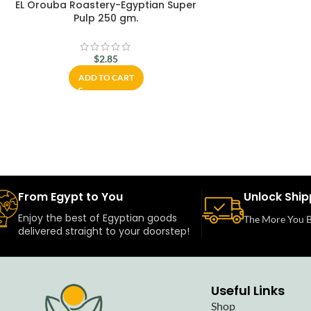
EL Orouba Roastery-Egyptian Super
Pulp 250 gm.
$
2.85
ADD TO CART
From Egypt to You
Unlock Ship
Enjoy the best of Egyptian goods
The More You B
delivered straight to your doorstep!
Useful Links
Shop