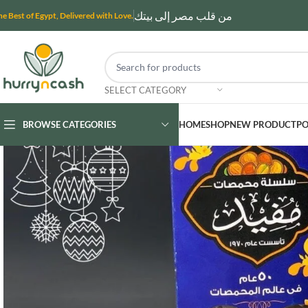
من قلب مصر إلى بيتك
he Best of Egypt, Delivered with Love.
SELECT CATEGORY
BROWSE CATEGORIES
HOME
SHOP
NEW PRODUCT
PO