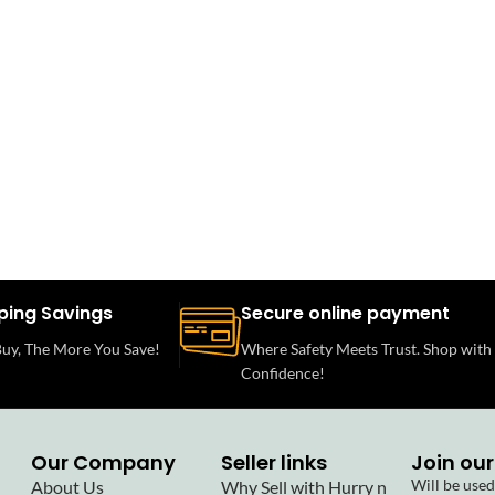
ping Savings
Secure online payment
uy, The More You Save!
Where Safety Meets Trust. Shop with
Confidence!
Our Company
Seller links
Join our
Will be use
About Us
Why Sell with Hurry n