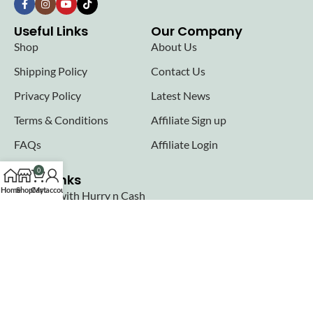
Useful Links
Our Company
Shop
About Us
Shipping Policy
Contact Us
Privacy Policy
Latest News
Terms & Conditions
Affiliate Sign up
FAQs
Affiliate Login
0
Seller links
Home
Shop
Cart
My account
Why Sell with Hurry n Cash
Terms & Conditions
Register
Login
Join our newsletter!