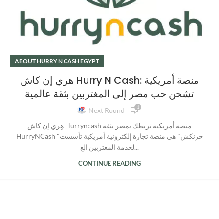
ABOUT HURRY N CASH EGYPT
هري إن كاش Hurry N Cash: منصة أمريكية
تشحن حب مصر إلى المغتربين بثقة عالمية
1
Next Round
هِري إن كاش Hurryncash منصة أمريكية تربطك بمصر بثقة
HurryNCash "حرنكش" هي منصة تجارة إلكترونية أمريكية تأسست
لخدمة المغتربين الع...
CONTINUE READING